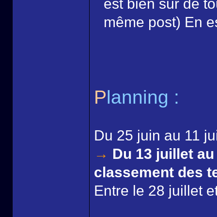
est bien sûr de to
même post) En e
P
lanning :
Du 25 juin au 11 juil
→
Du 13 juillet au 
classement des t
Entre le 28 juillet et