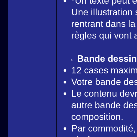
*Un texte peut ê
Une illustratio
rentrant dans l
règles qui vont 
→ Bande dessin
12 cases maxi
Votre bande dess
Le contenu devra
autre bande dess
composition.
Par commodité, 