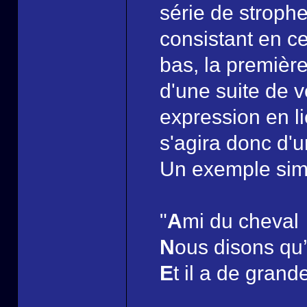
série de stroph
consistant en c
bas, la première
d'une suite de 
expression en l
s'agira donc d'u
Un exemple simpl
"
A
mi du cheval
N
ous disons qu’
E
t il a de grand