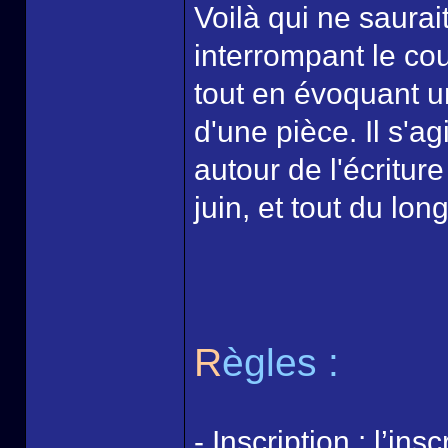
Voilà qui ne saurai
interrompant le co
tout en évoquant u
d'une pièce. Il s'a
autour de l'écritur
juin, et tout du lon
R
ègles :
- Inscription : l’i