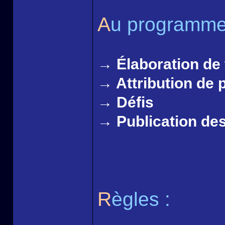
A
u programme
→ Élaboration de
→ Attribution de p
→ Défis
→ Publication des
R
ègles :