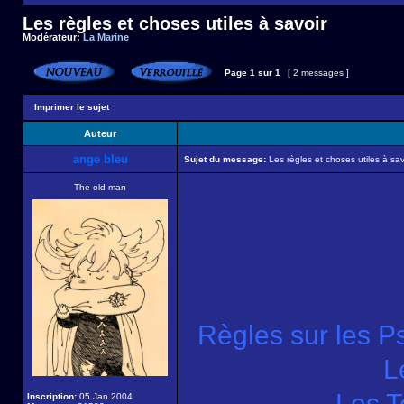
Les règles et choses utiles à savoir
Modérateur:
La Marine
Page
1
sur
1
[ 2 messages ]
Imprimer le sujet
Auteur
ange bleu
Sujet du message:
Les règles et choses utiles à sav
The old man
Règles sur les Ps
L
Les T
Inscription:
05 Jan 2004