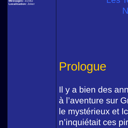
Messages:
31582
Localisation:
Joker
N
Prologue
Il y a bien des a
à l’aventure sur G
le mystérieux et I
n’inquiétait ces p