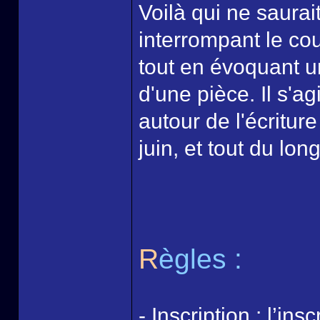
Voilà qui ne saurai
interrompant le co
tout en évoquant u
d'une pièce. Il s'a
autour de l'écritur
juin, et tout du lon
R
ègles :
- Inscription : l’i