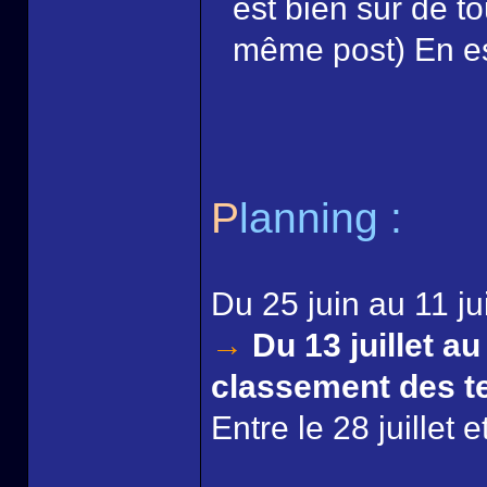
est bien sûr de to
même post) En e
P
lanning :
Du 25 juin au 11 juil
→
Du 13 juillet au 
classement des t
Entre le 28 juillet et