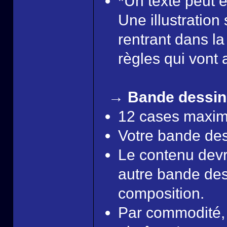
*Un texte peut ê
Une illustratio
rentrant dans l
règles qui vont 
→ Bande dessin
12 cases maxi
Votre bande dess
Le contenu devra
autre bande dess
composition.
Par commodité, 