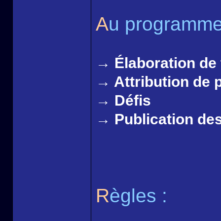
A
u programme
→ Élaboration de
→ Attribution de p
→ Défis
→ Publication des
R
ègles :