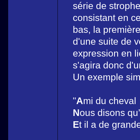
série de stroph
consistant en c
bas, la première
d'une suite de 
expression en l
s'agira donc d'u
Un exemple simpl
"
A
mi du cheval
N
ous disons qu’
E
t il a de grand