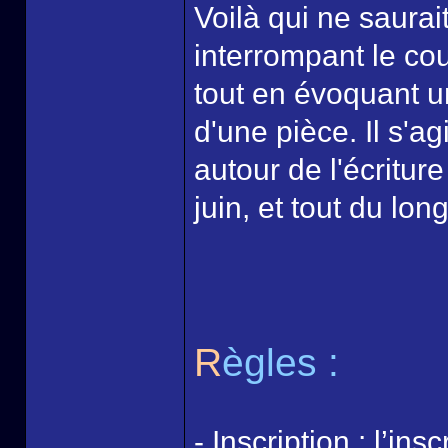
Voilà qui ne saurai
interrompant le co
tout en évoquant u
d'une pièce. Il s'a
autour de l'écritur
juin, et tout du lon
R
ègles :
- Inscription : l’i