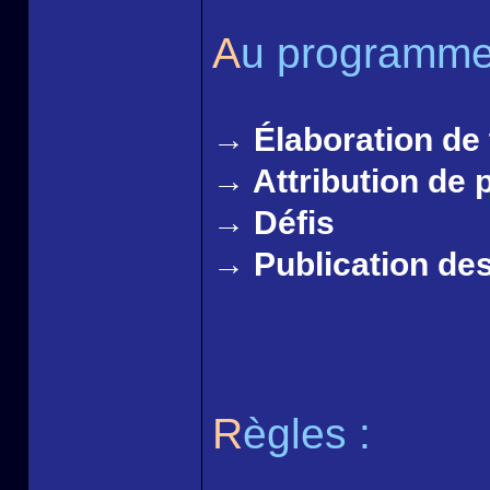
A
u programme
→ Élaboration de
→ Attribution de p
→ Défis
→ Publication des
R
ègles :