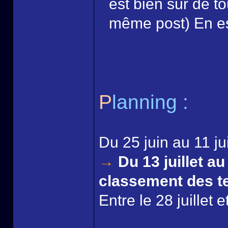
est bien sûr de to
même post) En e
P
lanning :
Du 25 juin au 11 juil
→
Du 13 juillet au 
classement des t
Entre le 28 juillet et