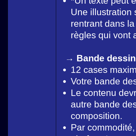
*Un texte peut ê
Une illustratio
rentrant dans l
règles qui vont 
→ Bande dessin
12 cases maxi
Votre bande dess
Le contenu devra
autre bande dess
composition.
Par commodité, 