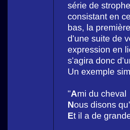
série de stroph
consistant en c
bas, la première
d'une suite de 
expression en l
s'agira donc d'u
Un exemple simpl
"
A
mi du cheval
N
ous disons qu’
E
t il a de grand