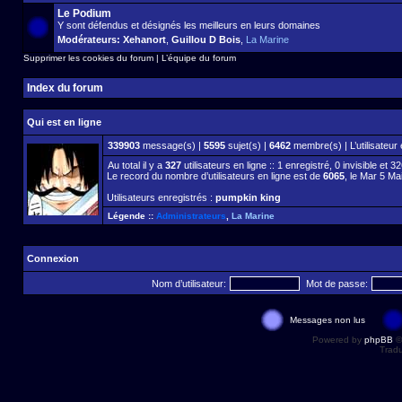
Le Podium
Y sont défendus et désignés les meilleurs en leurs domaines
Modérateurs:
Xehanort
,
Guillou D Bois
,
La Marine
Supprimer les cookies du forum
|
L’équipe du forum
Index du forum
Qui est en ligne
339903
message(s) |
5595
sujet(s) |
6462
membre(s) | L’utilisateur 
Au total il y a
327
utilisateurs en ligne :: 1 enregistré, 0 invisible et 
Le record du nombre d’utilisateurs en ligne est de
6065
, le Mar 5 Ma
Utilisateurs enregistrés :
pumpkin king
Légende ::
Administrateurs
,
La Marine
Connexion
Nom d’utilisateur:
Mot de passe:
Messages non lus
Powered by
phpBB
©
Tradu