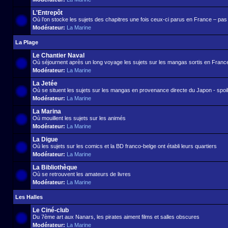
L'Entrepôt
Où l’on stocke les sujets des chapitres une fois ceux-ci parus en France – pas d
Modérateur:
La Marine
La Plage
Le Chantier Naval
Où séjournent après un long voyage les sujets sur les mangas sortis en France 
Modérateur:
La Marine
La Jetée
Où se situent les sujets sur les mangas en provenance directe du Japon - spoil 
Modérateur:
La Marine
La Marina
Où mouillent les sujets sur les animés
Modérateur:
La Marine
La Digue
Où les sujets sur les comics et la BD franco-belge ont établi leurs quartiers
Modérateur:
La Marine
La Bibliothèque
Où se retrouvent les amateurs de livres
Modérateur:
La Marine
Les Halles
Le Ciné-club
Du 7ème art aux Nanars, les pirates aiment films et salles obscures
Modérateur:
La Marine