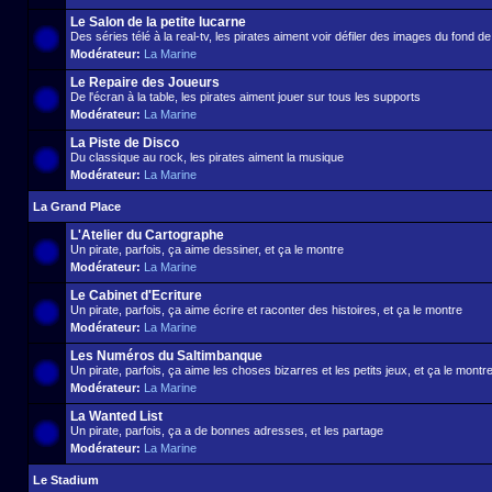
Le Salon de la petite lucarne
Des séries télé à la real-tv, les pirates aiment voir défiler des images du fond d
Modérateur:
La Marine
Le Repaire des Joueurs
De l'écran à la table, les pirates aiment jouer sur tous les supports
Modérateur:
La Marine
La Piste de Disco
Du classique au rock, les pirates aiment la musique
Modérateur:
La Marine
La Grand Place
L'Atelier du Cartographe
Un pirate, parfois, ça aime dessiner, et ça le montre
Modérateur:
La Marine
Le Cabinet d'Ecriture
Un pirate, parfois, ça aime écrire et raconter des histoires, et ça le montre
Modérateur:
La Marine
Les Numéros du Saltimbanque
Un pirate, parfois, ça aime les choses bizarres et les petits jeux, et ça le montr
Modérateur:
La Marine
La Wanted List
Un pirate, parfois, ça a de bonnes adresses, et les partage
Modérateur:
La Marine
Le Stadium