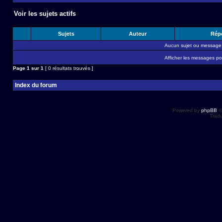
Voir les sujets actifs
Sujets
Auteur
Rép
Aucun sujet ou message 
Afficher les messages po
Page
1
sur
1
[ 0 résultats trouvés ]
Index du forum
Powered by
phpBB
©
Tradu