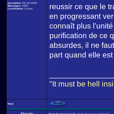
Inscription:
06 Juil 2008
reussir ce que le t
Messages:
2355
Localisation:
Là-bas
en progressant vers
connaît plus l'unité
purification de ce 
absurdes, il ne fau
part quand elle est
______________
"It must be hell i
Haut
Shiroite
Sujet du message:
Re: Je lis quoi en ce moment ?