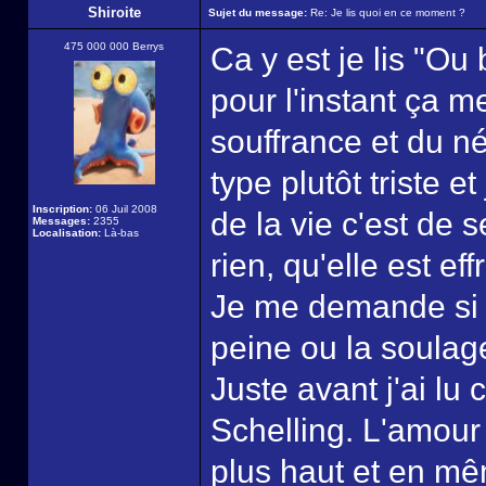
Shiroite
Sujet du message:
Re: Je lis quoi en ce moment ?
475 000 000 Berrys
Ca y est je lis "Ou
pour l'instant ça me
souffrance et du né
type plutôt triste et
Inscription:
06 Juil 2008
de la vie c'est de 
Messages:
2355
Localisation:
Là-bas
rien, qu'elle est ef
Je me demande si l
peine ou la soulag
Juste avant j'ai lu
Schelling. L'amour 
plus haut et en mêm