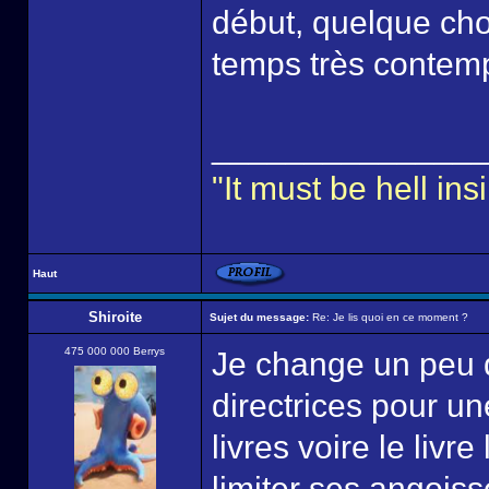
début, quelque cho
temps très contem
______________
"It must be hell i
Haut
Shiroite
Sujet du message:
Re: Je lis quoi en ce moment ?
475 000 000 Berrys
Je change un peu d
directrices pour u
livres voire le livr
limiter ses angoiss