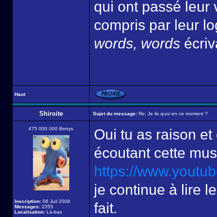
qui ont passé leur 
compris par leur lo
words, words
écriv
Haut
Shiroite
Sujet du message:
Re: Je lis quoi en ce moment ?
475 000 000 Berrys
Oui tu as raison et 
écoutant cette mu
https://www.yout
je continue à lire l
Inscription:
06 Juil 2008
fait.
Messages:
2355
Localisation:
Là-bas