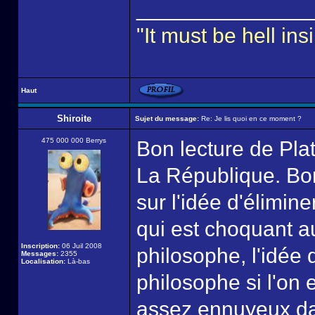
______________
"It must be hell i
Haut
Shiroite
Sujet du message:
Re: Je lis quoi en ce moment ?
475 000 000 Berrys
Bon lecture de Plat
La République. Bo
sur l'idée d'élimin
qui est choquant aus
Inscription:
06 Juil 2008
philosophe, l'idée 
Messages:
2355
Localisation:
Là-bas
philosophe si l'on
assez ennuyeux da