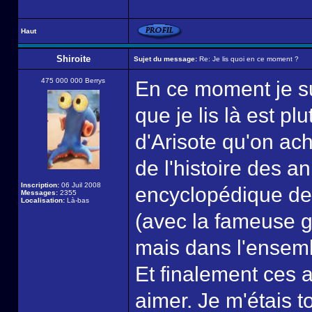
Haut
Shiroite
Sujet du message:
Re: Je lis quoi en ce moment ?
475 000 000 Berrys
En ce moment je s
que je lis là est p
d'Arisote qu'on ach
de l'histoire des an
Inscription:
06 Juil 2008
encyclopédique des
Messages:
2355
Localisation:
Là-bas
(avec la fameuse 
mais dans l'ensem
Et finalement ces 
aimer. Je m'étais 