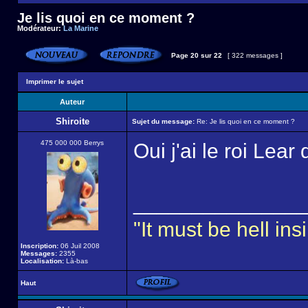
Je lis quoi en ce moment ?
Modérateur:
La Marine
Page
20
sur
22
[ 322 messages ]
Imprimer le sujet
Auteur
Shiroite
Sujet du message:
Re: Je lis quoi en ce moment ?
475 000 000 Berrys
Oui j'ai le roi Lea
______________
"It must be hell i
Inscription:
06 Juil 2008
Messages:
2355
Localisation:
Là-bas
Haut