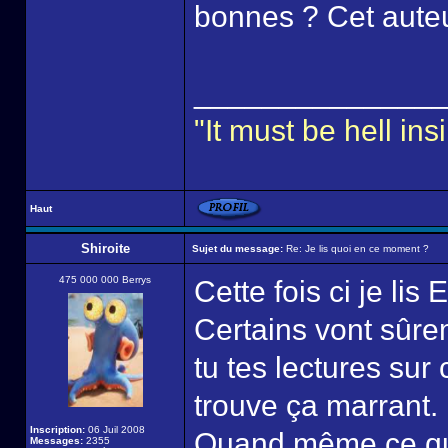
bonnes ? Cet auteu
______________
"It must be hell i
Haut
Shiroite
Sujet du message:
Re: Je lis quoi en ce moment ?
475 000 000 Berrys
Cette fois ci je li
Certains vont sûre
tu tes lectures sur
trouve ça marrant.
Inscription:
06 Juil 2008
Quand même ce qui
Messages:
2355