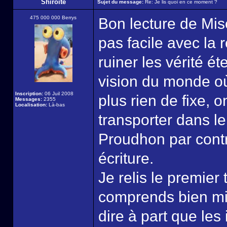
Shiroite
Sujet du message:
Re: Je lis quoi en ce moment ?
475 000 000 Berrys
Bon lecture de Mis
pas facile avec la
ruiner les vérité é
vision du monde où 
Inscription:
06 Juil 2008
plus rien de fixe, 
Messages:
2355
Localisation:
Là-bas
transporter dans l
Proudhon par contr
écriture.
Je relis le premier
comprends bien mie
dire à part que les