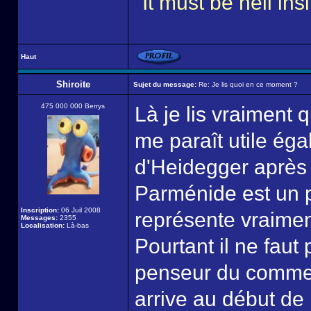
"It must be hell i
Haut
Shiroite
Sujet du message:
Re: Je lis quoi en ce moment ?
475 000 000 Berrys
Là je lis vraiment
me paraît utile ég
d'Heidegger après 
Parménide est un p
Inscription:
06 Juil 2008
représente vraimen
Messages:
2355
Localisation:
Là-bas
Pourtant il ne fau
penseur du commen
arrive au début de 