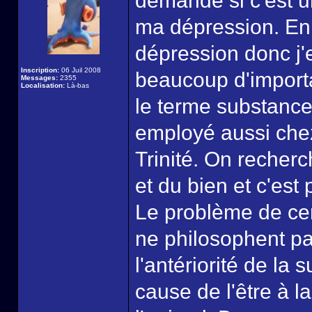
demande si c'est u
ma dépression. En
dépression donc j'e
Inscription:
06 Juil 2008
beaucoup d'importa
Messages:
2355
Localisation:
Là-bas
le terme substance,
employé aussi chez
Trinité. On recher
et du bien et c'est 
Le problème de cer
ne philosophent pa
l'antériorité de la
cause de l'être à 