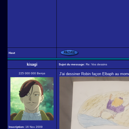
Haut
kisagi
Sujet du message:
Re: Vos dessins
225 000 000 Berrys
J'ai dessiner Robin façon Elbaph au mome
Inscription:
16 Nov 2009