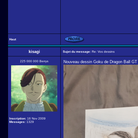
Haut
kisagi
Sujet du message:
Re: Vos dessins
225 000 000 Berrys
Nouveau dessin Goku de Dragon Ball GT 
Inscription:
16 Nov 2009
Messages:
1329