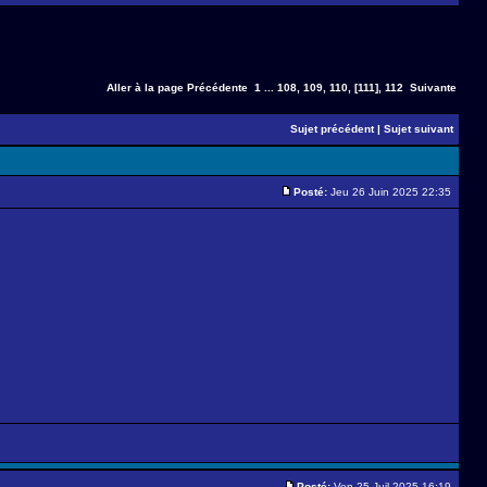
Aller à la page
Précédente
1
...
108
,
109
,
110
,
[111]
,
112
Suivante
Sujet précédent
|
Sujet suivant
Posté:
Jeu 26 Juin 2025 22:35
Posté:
Ven 25 Juil 2025 16:19