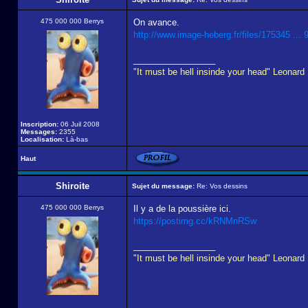
475 000 000 Berrys
On avance.
http://www.image-heberg.fr/files/175345 ... 
_________________
"It must be hell insinde your head" Leonard
Inscription:
06 Juil 2008
Messages:
2355
Localisation:
Là-bas
Haut
Shiroite
Sujet du message:
Re: Vos dessins
475 000 000 Berrys
Il y a de la poussière ici.
https://postimg.cc/kRNMnRSw
_________________
"It must be hell insinde your head" Leonard