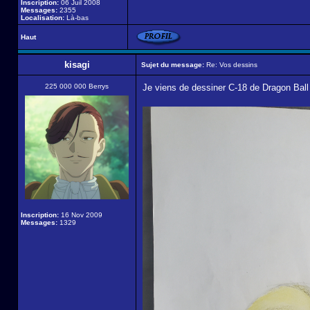
Inscription:
06 Juil 2008
Messages:
2355
Localisation:
Là-bas
Haut
kisagi
Sujet du message:
Re: Vos dessins
225 000 000 Berrys
Je viens de dessiner C-18 de Dragon Ball
Inscription:
16 Nov 2009
Messages:
1329