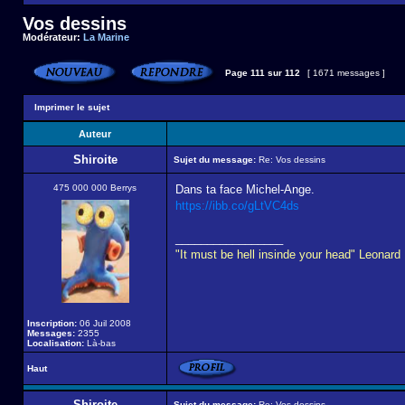
Vos dessins
Modérateur:
La Marine
Page
111
sur
112
[ 1671 messages ]
Imprimer le sujet
Auteur
Shiroite
Sujet du message:
Re: Vos dessins
475 000 000 Berrys
Dans ta face Michel-Ange.
https://ibb.co/gLtVC4ds
_________________
"It must be hell insinde your head" Leonard
Inscription:
06 Juil 2008
Messages:
2355
Localisation:
Là-bas
Haut
Shiroite
Sujet du message:
Re: Vos dessins