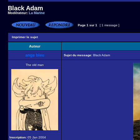
Black Adam
Modérateur:
La Marine
Page
1
sur
1
[ 1 message ]
Imprimer le sujet
Auteur
ange bleu
Sujet du message:
Black Adam
The old man
Inscription:
05 Jan 2004