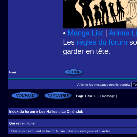
•
Manga List
|
Anime Li
Les
règles du forum
son
garder en tête.
Haut
Afficher les messages postés depuis:
Page
1
sur
1
[ 1 message ]
Index du forum
»
Les Halles
»
Le Ciné-club
Qui est en ligne
Utilisateurs parcourant ce forum: Aucun utilisateur enregistré et 6 invités