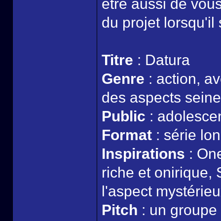
être aussi de vou
du projet lorsqu'il
Titre
: Datura
Genre
: action, a
des aspects sein
Public
: adolescen
Format
: série lo
Inspirations
: One
riche et onirique,
l'aspect mystérie
Pitch
: un groupe 