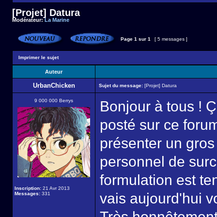
[Projet] Datura
Modérateur:
La Marine
Page
1
sur
1
[ 5 messages ]
Imprimer le sujet
Auteur
UrbanChicken
Sujet du message:
[Projet] Datura
9 000 000 Berrys
Bonjour à tous ! Ç
posté sur ce forum
présenter un gros
personnel de surcr
formulation est t
Inscription:
21 Avr 2013
vais aujourd'hui 
Messages:
331
Très honnêtement