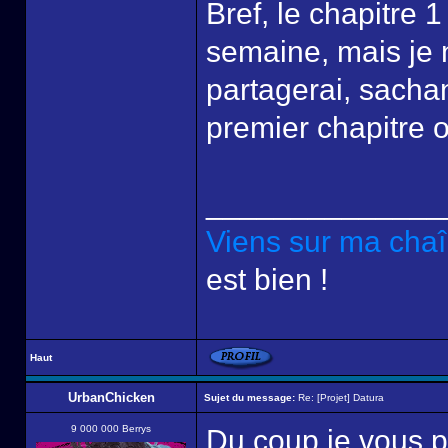
Bref, le chapitre 1
semaine, mais je 
partagerai, sacha
premier chapitre o
______________
Viens sur ma cha
est bien !
Haut
UrbanChicken
Sujet du message:
Re: [Projet] Datura
9 000 000 Berrys
Du coup je vous pa