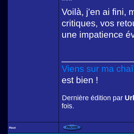
***
Voilà, j'en ai fini,
critiques, vos re
une impatience év
______________
Viens sur ma cha
est bien !
Dernière édition par
Ur
fois.
Haut