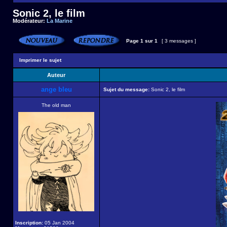
Sonic 2, le film
Modérateur:
La Marine
Page
1
sur
1
[ 3 messages ]
Imprimer le sujet
Auteur
ange bleu
Sujet du message:
Sonic 2, le film
The old man
Inscription:
05 Jan 2004