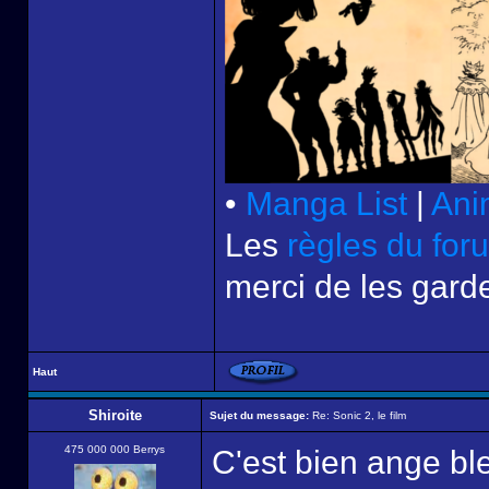
•
Manga List
|
Ani
Les
règles du for
merci de les garde
Haut
Shiroite
Sujet du message:
Re: Sonic 2, le film
475 000 000 Berrys
C'est bien ange bl