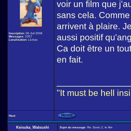
voir un film que j'a
sans cela. Comme q
arrivent à plaire.
Inscription:
06 Juil 2008
aussi positif qu'an
Messages:
2357
Localisation:
Là-bas
Ca doit être un tout
en fait.
______________
"It must be hell i
Haut
Keisuka_Watsushi
Sujet du message:
Re: Sonic 2, le film