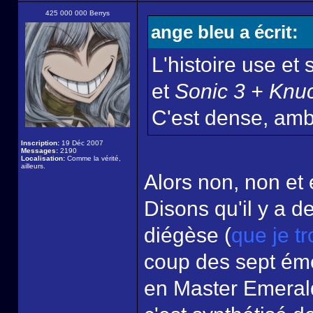
425 000 000 Berrys
ange bleu a écrit:
L'histoire use et
et
Sonic 3 + Knu
C'est dense, ambi
Inscription:
19 Déc 2007
Messages:
2190
Localisation:
Comme la vérité,
ailleurs.
Alors non, non et
Disons qu'il y a d
diégèse (
que je t
coup des sept ém
en Master Emerald