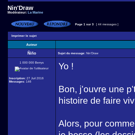
Nin'Draw
Modérateur:
La Marine
Page
1
sur
3
[ 44 messages ]
Imprimer le sujet
Auteur
Ñiño
Sujet du message:
Nin'Draw
1 000 000 Berrys
Yo !
Inscription:
27 Juil 2016
Messages:
146
Bon, j'ouvre une p'
histoire de faire vi
Alors, pour commen
je bosse (les dessi