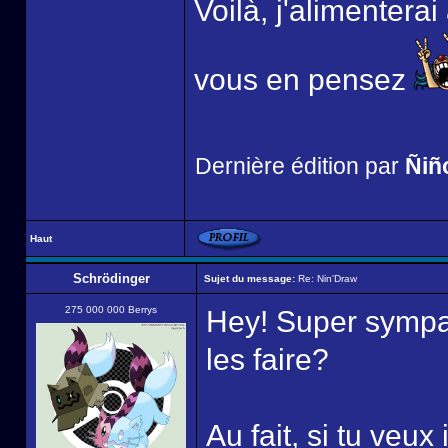
Voilà, j'alimentera
vous en pensez
Dernière édition par
Ñiñ
Haut
Schrödinger
Sujet du message:
Re: Nin'Draw
275 000 000 Berrys
Hey! Super sympa
les faire?
Au fait, si tu veux