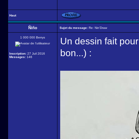
Haut
Ñiño
Sujet du message:
Re: Nin'Draw
1 000 000 Berrys
Un dessin fait pou
bon...) :
Inscription:
27 Juil 2016
Messages:
146