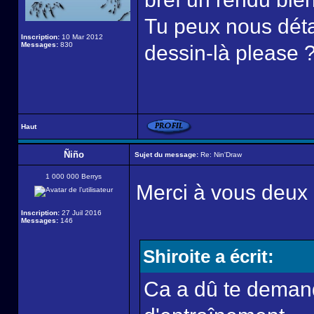
Tu peux nous détai
Inscription:
10 Mar 2012
Messages:
830
dessin-là please 
Haut
Ñiño
Sujet du message:
Re: Nin'Draw
1 000 000 Berrys
Merci à vous deux ç
Inscription:
27 Juil 2016
Messages:
146
Shiroite a écrit:
Ca a dû te demand