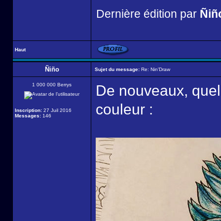
Dernière édition par
Ñiñ
Haut
Ñiño
Sujet du message:
Re: Nin'Draw
1 000 000 Berrys
De nouveaux, quel
couleur :
Inscription:
27 Juil 2016
Messages:
146