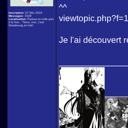
^^
Inscription:
07 Déc 2016
viewtopic.php?f=
Messages:
1528
Localisation:
Partout et nulle part
à la fois... Tiens, non, c'est
Strasbourg en fait!
Je l'ai découvert 
______________