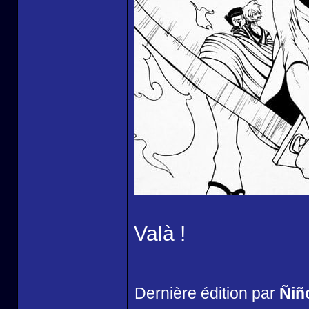
Valà !
Dernière édition par
Ñiñ