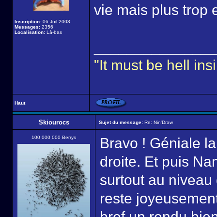
vie mais plus trop
Inscription:
06 Juil 2008
Messages:
2356
Localisation:
Là-bas
______________
"It must be hell i
Haut
Skiourocs
Sujet du message:
Re: Nin'Draw
100 000 000 Berrys
Bravo ! Géniale l
droite. Et puis Na
surtout au niveau 
reste joyeusement
bref un rendu bien 