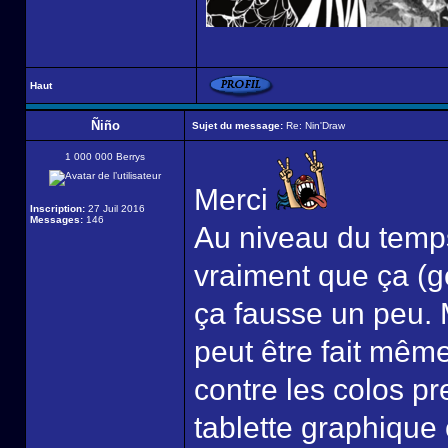
Haut
Ñiño
Sujet du message:
Re: Nin'Draw
1 000 000 Berrys
Merci
Inscription:
27 Juil 2016
Messages:
146
Au niveau du temps
vraiment que ça (g
ça fausse un peu. M
peut être fait mêm
contre les colos p
tablette graphique c