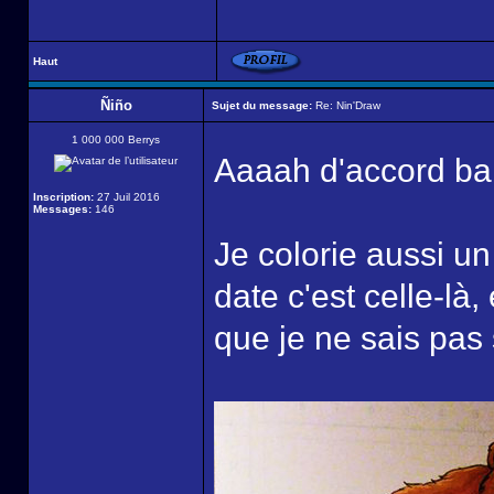
Haut
Ñiño
Sujet du message:
Re: Nin'Draw
1 000 000 Berrys
Aaaah d'accord ba
Inscription:
27 Juil 2016
Messages:
146
Je colorie aussi u
date c'est celle-là,
que je ne sais pas si