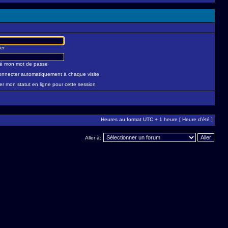
er
lié mon mot de passe
nnecter automatiquement à chaque visite
r mon statut en ligne pour cette session
Heures au format UTC + 1 heure [ Heure d’été ]
Aller à: