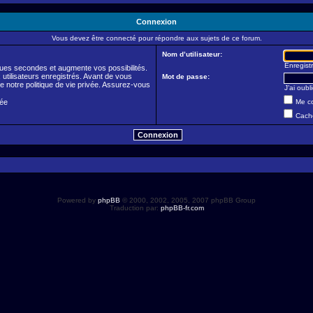
Connexion
Vous devez être connecté pour répondre aux sujets de ce forum.
Nom d’utilisateur:
Enregistr
ues secondes et augmente vos possibilités.
utilisateurs enregistrés. Avant de vous
Mot de passe:
de notre politique de vie privée. Assurez-vous
J’ai oub
vée
Me co
Cache
Powered by
phpBB
© 2000, 2002, 2005, 2007 phpBB Group
Traduction par:
phpBB-fr.com