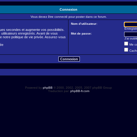
Connexion
Vous devez être connecté pour poster dans ce forum.
Nom d’utilisateur:
Enregistr
ues secondes et augmente vos possibilités.
utilisateurs enregistrés. Avant de vous
Mot de passe:
de notre politique de vie privée. Assurez-vous
J’ai oub
vée
Me co
Cache
Powered by
phpBB
© 2000, 2002, 2005, 2007 phpBB Group
Traduction par:
phpBB-fr.com