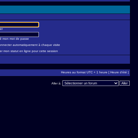
er
lié mon mot de passe
nnecter automatiquement à chaque visite
r mon statut en ligne pour cette session
Heures au format UTC + 1 heure [ Heure d’été ]
Aller à: