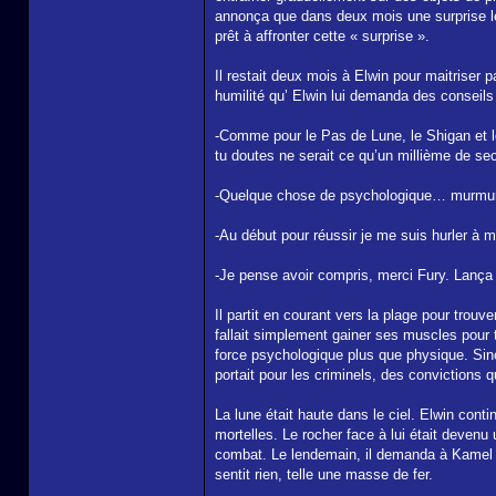
annonça que dans deux mois une surprise les
prêt à affronter cette « surprise ».
Il restait deux mois à Elwin pour maitriser 
humilité qu’ Elwin lui demanda des conseils
-Comme pour le Pas de Lune, le Shigan et le
tu doutes ne serait ce qu’un millième de seco
-Quelque chose de psychologique… murmur
-Au début pour réussir je me suis hurler à m
-Je pense avoir compris, merci Fury. Lança t
Il partit en courant vers la plage pour trouv
fallait simplement gainer ses muscles pour t
force psychologique plus que physique. Sinon
portait pour les criminels, des convictions q
La lune était haute dans le ciel. Elwin conti
mortelles. Le rocher face à lui était deven
combat. Le lendemain, il demanda à Kamel de 
sentit rien, telle une masse de fer.