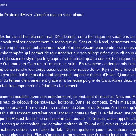
Marine
 l'histoire d'Elwin. J'espère que ça vous plaira!
dex lui faisait horriblement mal. Décidément, cette technique ne serait pas sim
savoir réaliser correctement la technique du Soru ou du Kami, permettant res
 Un long et intensif entrainement avait était nécessaire pour rendre leur corp
mbe tempête qui permet de tout trancher sur son sillage grâce à un vif coup 
s du sixième style que le groupe a su maîtriser quatre des six techniques qui
lle était partie et Garp restait muet à ce sujet. En revanche ce dernier pris b
it sensé rendre leur corps aussi dur qu’une masse de fer. Kyn et Fury furent
 peu plus faible mais il restait largement supérieur à celui d’Elwin. Quand les 
eur du terrain d’entrainement grâce à la fameuse poigne de Garp. Après deux s
tait trop importante il cédait très facilement.
sions en parallèle avec son entraînement, ils restaient à l’écart du Nouveau 
reux de découvrir de nouveaux horizons. Dans les combats, Elwin misait sur s
mpe de pirates. En revanche, sa maîtrise du Soru et du Geppou était telle, qu’
tait suffisamment entraîner pour lancer un couteau depuis le ciel avec une pré
ique du Rokushiki qu’il ne connaissait pas encore : le Shigan, aussi appelé « Do
e technique nécessitait une certaine maîtrise du Tekkai qu’il avait du mal à a
matières solides sans l’aide du Haki. Depuis quelques jours, les matières com
lus en plus solides. Elwin s’amusait à transpercer une énième planche de frê