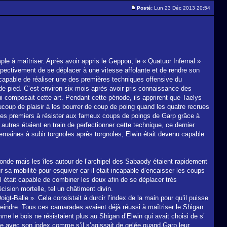
Posté:
Lun 23 Déc 2013 20:54
ple à maîtriser. Après avoir appris le Geppou, le « Quatuor Infernal »
pectivement de se déplacer à une vitesse affolante et de rendre son
s capable de réaliser une des premières techniques offensive du
de pied. C’est environ six mois après avoir pris connaissance des
 composait cette art. Pendant cette période, ils apprirent que Taelys
eaucoup de plaisir à les bourrer de coup de poing quand les quatre recrues
 les premiers à résister aux fameux coups de poings de Garp grâce à
autres étaient en train de perfectionner cette technique, ce dernier
emaines à subir torgnoles après torgnoles, Elwin était devenu capable
Monde mais les îles autour de l’archipel des Sabaody étaient rapidement
a mobilité pour esquiver car il était incapable d’encaisser les coups
il était capable de combiner les deux afin de se déplacer très
cision mortelle, tel un châtiment divin.
igt-Balle ». Cela consistait à durcir l’index de la main pour qu’il puisse
tteindre. Tous ces camarades avaient déjà réussi à maîtriser le Shigan
me le bois ne résistaient plus au Shigan d’Elwin qui avait choisi de s’
ne avec son index comme s’il s’agissait de gelée quand Garp leur