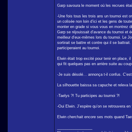
Garp savoura le moment où les recrues étaie
-Une fois tous les trois ans un tournoi est
un colisée non loin d’ici et les gens de tou
monter en grade si vous vous en montrez d
Garp se réjouissait d’avance du tournoi et éc
meilleur d’eux-mêmes lors du tournoi. Le Jo
sortirait se battre et contre qui il se batt
participeraient au tournoi.
Elwin était trop excité pour tenir en place, il
qui fit quelques pas en arrière suite au coup
-Je suis désolé… annonça t-il confus. C’est à
La silhouette baissa sa capuche et releva 
-Taelys ?! Tu participes au tournoi ?!
-Oui Elwin. J’espère qu’on se retrouvera en f
Elwin cherchait encore ses mots quand Taely
_________________