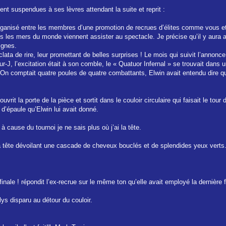
nt suspendues à ses lèvres attendant la suite et reprit :
 organisé entre les membres d’une promotion de recrues d’élites comme vous et
tes les mers du monde viennent assister au spectacle. Je précise qu’il y aura
ignes.
lata de rire, leur promettant de belles surprises ! Le mois qui suivit l’annonc
ur-J, l’excitation était à son comble, le « Quatuor Infernal » se trouvait dan
rait. On comptait quatre poules de quatre combattants, Elwin avait entendu di
 ouvrit la porte de la pièce et sortit dans le couloir circulaire qui faisait le to
 d’épaule qu’Elwin lui avait donné.
 cause du tournoi je ne sais plus où j’ai la tête.
la tête dévoilant une cascade de cheveux bouclés et de splendides yeux verts
inale ! répondit l’ex-recrue sur le même ton qu’elle avait employé la dernière fo
s disparu au détour du couloir.