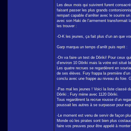
Les deux mois qui suivirent furent consacré
faisant passer les plus grands contorsionnist
rempart capable d’arrêter avec le sourire u
avec son Haki de l’armement transformait la
les trouver :
-O-K les jeunes, ça fait plus d’un an que v
Garp marqua un temps d’arrêt puis reprit :
-On va faire un test de Dôriki! Pour ceux qui
d’environ 10 Dôriki mais la votre est situé 
Les quatre recrues se regardèrent en souria
de ses élèves. Fury frappa la première d’u
conclu avec une frappe au niveau du foie. G
-Pas mal les jeunes ! Voici la liste classé 
Dôriki ; Fury mène avec 1120 Dôriki.
Tous regardèrent la recrue rousse d’un regard
poussait les autres à se surpasser pour esp
-Le moment est venu de servir de façon plus
Monde où les pirates sont bien plus costau
faire vos preuves pour être appelé à monter e