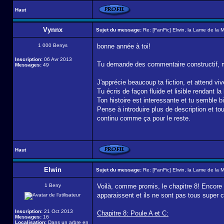
Haut
Vynnx
Sujet du message:
Re: [FanFic] Elwin, la Lame de la 
1 000 Berrys
bonne année à toi!
Inscription:
06 Avr 2013
Tu demande des commentaire constructif, m
Messages:
49
J'apprécie beaucoup ta fiction, et attend vi
Tu écris de façon fluide et lisible rendant la
Ton histoire est interessante et tu semble b
Pense à introduire plus de description et to
continu comme ça pour le reste.
Haut
Elwin
Sujet du message:
Re: [FanFic] Elwin, la Lame de la 
1 Berry
Voilà, comme promis, le chapitre 8! Encore
apparaissent et ils ne sont pas tous super
Inscription:
21 Oct 2013
Chapitre 8: Poule A et C:
Messages:
16
Localisation:
Dans un arbre en