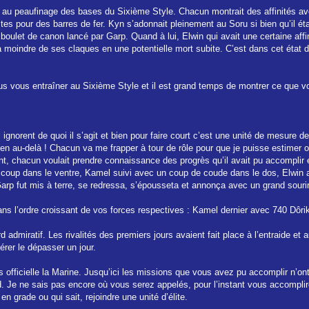
 au peaufinage des bases du Sixième Style. Chacun montrait des affinités ave
es pour des barres de fer. Kyn s’adonnait pleinement au Soru si bien qu’il était
n boulet de canon lancé par Garp. Quand à lui, Elwin qui avait une certaine a
 moindre de ses claques en une potentielle mort subite. C’est dans cet état d
ous vous entraîner au Sixième Style et il est grand temps de montrer ce que v
 ignorent de quoi il s’agit et bien pour faire court c’est une unité de mesure 
bien au-delà ! Chacun va me frapper à tour de rôle pour que je puisse estimer o
nt, chacun voulait prendre connaissance des progrès qu’il avait pu accomplir 
n coup dans le ventre, Kamel suivi avec un coup de coude dans le dos, Elwin 
arp fut mis à terre, se redressa, s’épousseta et annonça avec un grand sourir
dans l’ordre croissant de vos forces respectives : Kamel dernier avec 740 Dôr
 admiratif. Les rivalités des premiers jours avaient fait place à l’entraide et 
érer le dépasser un jour.
 officielle la Marine. Jusqu’ici les missions que vous avez pu accomplir n’o
d. Je ne sais pas encore où vous serez appelés, pour l’instant vous accompl
n grade ou qui sait, rejoindre une unité d’élite.