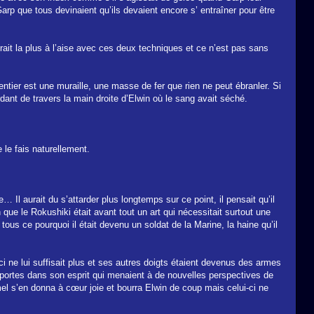
rp que tous devinaient qu’ils devaient encore s’ entraîner pour être
trait la plus à l’aise avec ces deux techniques et ce n’est pas sans
tier est une muraille, une masse de fer que rien ne peut ébranler. Si
rdant de travers la main droite d’Elwin où le sang avait séché.
 le fais naturellement.
… Il aurait du s’attarder plus longtemps sur ce point, il pensait qu’il
que le Rokushiki était avant tout un art qui nécessitait surtout une
us ce pourquoi il était devenu un soldat de la Marine, la haine qu’il
-ci ne lui suffisait plus et ses autres doigts étaient devenus des armes
 portes dans son esprit qui menaient à de nouvelles perspectives de
mel s’en donna à cœur joie et bourra Elwin de coup mais celui-ci ne