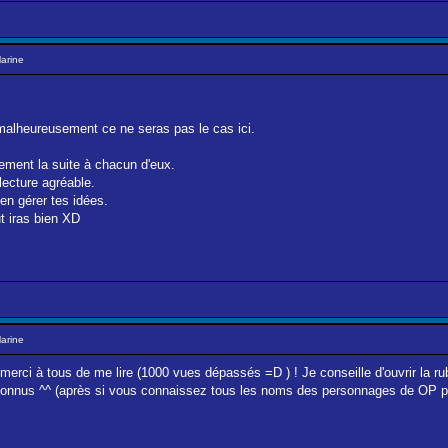
Marine
alheureusement ce ne seras pas le cas ici.
vement la suite à chacun d'eux.
 lecture agréable.
ien gérer tes idées.
ut iras bien XD
Marine
 merci à tous de me lire (1000 vues dépassés =D ) ! Je conseille d'ouvrir la
 connus ^^ (après si vous connaissez tous les noms des personnages de OP p