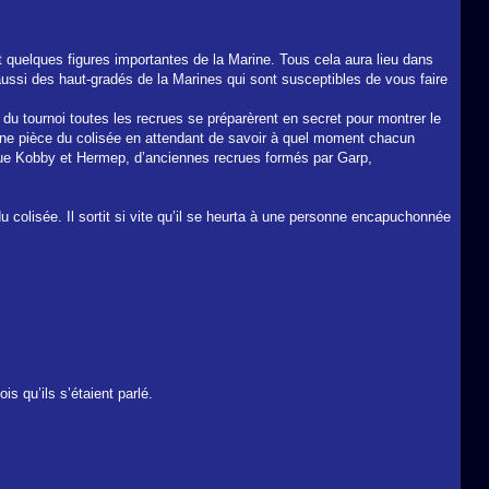
 quelques figures importantes de la Marine. Tous cela aura lieu dans
 aussi des haut-gradés de la Marines qui sont susceptibles de vous faire
e du tournoi toutes les recrues se préparèrent en secret pour montrer le
s une pièce du colisée en attendant de savoir à quel moment chacun
re que Kobby et Hermep, d’anciennes recrues formés par Garp,
ur du colisée. Il sortit si vite qu’il se heurta à une personne encapuchonnée
.
is qu’ils s’étaient parlé.