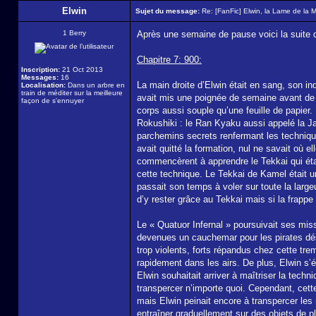
Elwin
Sujet du message:
Re: [FanFic] Elwin, la Lame de la 
1 Berry
Après une semaine de pause voici la suite de
Chapitre 7: 900:
Inscription:
21 Oct 2013
Messages:
16
La main droite d’Elwin était en sang, son in
Localisation:
Dans un arbre en
train de méditer sur la meilleure
avait mis une poignée de semaine avant de 
façon de s'ennuyer
corps aussi souple qu’une feuille de papier.
Rokushiki : le Ran Kyaku aussi appelé la Ja
parchemins secrets renfermant les technique
avait quitté la formation, nul ne savait où e
commencèrent à apprendre le Tekkai qui éta
cette technique. Le Tekkai de Kamel était un
passait son temps à voler sur toute la larg
d’y rester grâce au Tekkai mais si la frappe é
Le « Quatuor Infernal » poursuivait ses mis
devenues un cauchemar pour les pirates dési
trop violents, forts répandus chez cette tre
rapidement dans les airs. De plus, Elwin s’é
Elwin souhaitait arriver à maîtriser la techn
transpercer n’importe quoi. Cependant, cett
mais Elwin peinait encore à transpercer les 
entraîner graduellement sur des objets de p