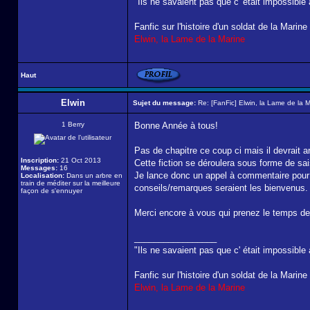
"Ils ne savaient pas que c' était impossible a
Fanfic sur l'histoire d'un soldat de la Marin
Elwin, la Lame de la Marine
Haut
Elwin
Sujet du message:
Re: [FanFic] Elwin, la Lame de la 
1 Berry
Bonne Année à tous!
Pas de chapitre ce coup ci mais il devrait a
Inscription:
21 Oct 2013
Cette fiction se déroulera sous forme de sai
Messages:
16
Je lance donc un appel à commentaire pour s
Localisation:
Dans un arbre en
train de méditer sur la meilleure
conseils/remarques seraient les bienvenus.
façon de s'ennuyer
Merci encore à vous qui prenez le temps de 
_________________
"Ils ne savaient pas que c' était impossible a
Fanfic sur l'histoire d'un soldat de la Marin
Elwin, la Lame de la Marine