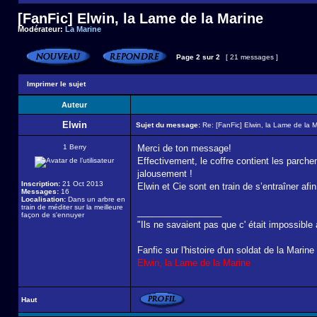
[FanFic] Elwin, la Lame de la Marine
Modérateur:
La Marine
Page
2
sur
2
[ 21 messages ]
Imprimer le sujet
Auteur
Elwin
Sujet du message:
Re: [FanFic] Elwin, la Lame de la 
1 Berry
Merci de ton message!
Effectivement, le coffre contient les parch
jalousement !
Inscription:
21 Oct 2013
Elwin et Cie sont en train de s’entraîner af
Messages:
16
Localisation:
Dans un arbre en
train de méditer sur la meilleure
_________________
façon de s'ennuyer
"Ils ne savaient pas que c' était impossible a
Fanfic sur l'histoire d'un soldat de la Marin
Elwin, la Lame de la Marine
Haut