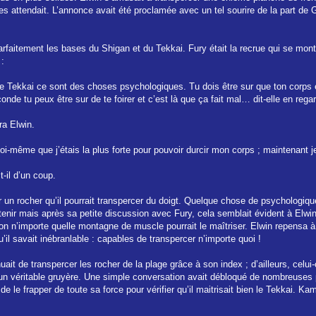
 attendait. L’annonce avait été proclamée avec un tel sourire de la part de Ga
parfaitement les bases du Shigan et du Tekkai. Fury était la recrue qui se mon
 :
 Tekkai ce sont des choses psychologiques. Tu dois être sur que ton corps en
nde tu peux être sur de te foirer et c’est là que ça fait mal… dit-elle en rega
a Elwin.
oi-même que j’étais la plus forte pour pouvoir durcir mon corps ; maintenant je
-il d’un coup.
er un rocher qu’il pourrait transpercer du doigt. Quelque chose de psychologique
enir mais après sa petite discussion avec Fury, cela semblait évident à Elwin 
 n’importe quelle montagne de muscle pourrait le maîtriser. Elwin repensa à to
u’il savait inébranlable : capables de transpercer n’importe quoi !
nuait de transpercer les rocher de la plage grâce à son index ; d’ailleurs, celui
u un véritable gruyère. Une simple conversation avait débloqué de nombreuses
le frapper de toute sa force pour vérifier qu’il maitrisait bien le Tekkai. Ka