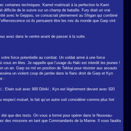
c certaines techniques. Kamel maitrisait à la perfection le Kami
 difficile de le suivre sur un champ de bataille. Fury était un vrai
ffinité avec le Geppou, se consacrait pleinement au Shigan qui combiné
’effervescence où ils pensaient être les rois du monde que Garp vint
ous avez dans le ventre avant de passer à la suite.
de votre force potentielle au combat. Un soldat armé à une force
ù vous en êtes. Je rappelle que l’usage du Haki est interdit les jeunes !
en un an. Garp se mit en position de Tekkai pour résister aux assauts
asséna un violent coup de jambe dans le flanc droit de Garp et Kyn
e :
iki ; Elwin suit avec 900 Dôriki ; Kyn est légèrement devant avec 920
au respect mutuel, le fait qu’un autre soit considérer comme plus fort
nt été que des tests. On vous a formé pour opérer dans le Nouveau-
irez des missions en tant que Commandants de la Marine. Il vous faudra