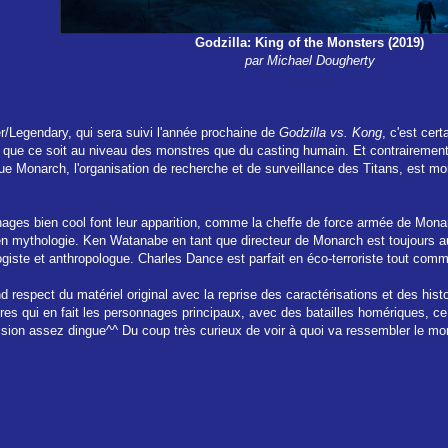
Godzilla: King of the Monsters (2019)
par Michael Dougherty
/Legendary, qui sera suivi l'année prochaine de
Godzilla vs. Kong
, c'est cer
, que ce soit au niveau des monstres que du casting humain. Et contrairement
e que Monarch, l'organisation de recherche et de surveillance des Titans, est
ages bien cool font leur apparition, comme la cheffe de force armée de Monar
s en mythologie. Ken Watanabe en tant que directeur de Monarch est toujours 
ogiste et anthropologue. Charles Dance est parfait en éco-terroriste tout c
d respect du matériel original avec la reprise des caractérisations et des hist
tres qui en fait les personnages principaux, avec des batailles homériques, c
e vision assez dingue^^ Du coup très curieux de voir à quoi va ressembler le 