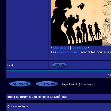
•
Manga List
|
Anime List
•
Les
règles du forum
sont faites pour être 
Haut
Af
Page
1
sur
1
[ 1 message ]
Index du forum
»
Les Halles
»
Le Ciné-club
Qui est en ligne