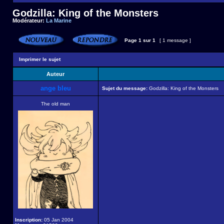
Godzilla: King of the Monsters
Modérateur:
La Marine
Page
1
sur
1
[ 1 message ]
Imprimer le sujet
Auteur
ange bleu
Sujet du message:
Godzilla: King of the Monsters
The old man
Inscription:
05 Jan 2004