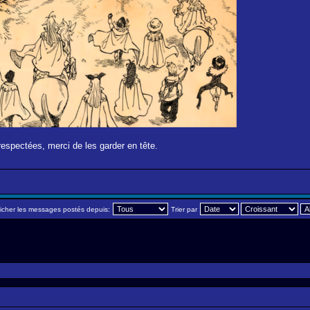
respectées, merci de les garder en tête.
ficher les messages postés depuis:
Trier par