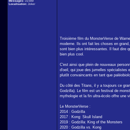
Messages:
31589
Localisation:
Joker
Troisième film du MonsterVerse de Warner
moderne. Ils ont fait les choses en grand
sont bien plus intéressantes. Il faut dir
bien plus cool.
C'est ainsi que plein de nouveaux personn
d'oeil, qui joue des jumelles spécialiste
plutôt convaincants en tant que paléobiol
Du côté des Titans, il y a toujours ce gran
Godzilla). Le film est un festival de mons
mythologie et la fin ultra-écolo offre un
Le MonsterVerse :
2014 : Godzilla
2017 : Kong: Skull Island
2019 : Godzilla: King of the Monsters
2020 : Godzilla vs. Kong